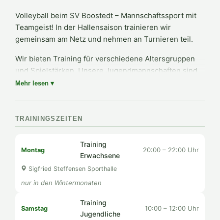
Volleyball beim SV Boostedt – Mannschaftssport mit
Teamgeist! In der Hallensaison trainieren wir
gemeinsam am Netz und nehmen an Turnieren teil.
Wir bieten Training für verschiedene Altersgruppen
und Spielstärken. Unsere Jugendmannschaften sind
regelmäßig bei Turnieren vertreten.
Mehr lesen ▾
Neue Spielerinnen und Spieler sind jederzeit
willkommen – kommt einfach zum Training!
TRAININGSZEITEN
Training
20:00 – 22:00 Uhr
Montag
Erwachsene
Sigfried Steffensen Sporthalle
nur in den Wintermonaten
Training
10:00 – 12:00 Uhr
Samstag
Jugendliche