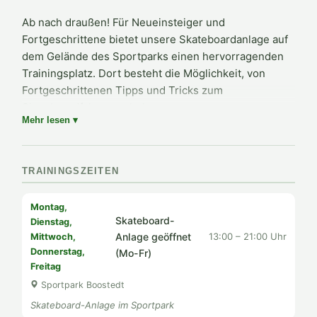
Ab nach draußen! Für Neueinsteiger und
Fortgeschrittene bietet unsere Skateboardanlage auf
dem Gelände des Sportparks einen hervorragenden
Trainingsplatz. Dort besteht die Möglichkeit, von
Fortgeschrittenen Tipps und Tricks zum
Skateboardfahren zu bekommen.
Mehr lesen ▾
Die Sparte ist in den letzten Jahren stetig gewachsen
und erfreut sich großer Beliebtheit bei Kindern und
Jugendlichen. Die Anlage ist in der Saison täglich
TRAININGSZEITEN
geöffnet.
Montag,
Einfach Skateboard schnappen und vorbeikommen!
Skateboard-
Dienstag,
Anlage geöffnet
13:00 – 21:00 Uhr
Mittwoch,
Donnerstag,
(Mo-Fr)
Freitag
Sportpark Boostedt
Skateboard-Anlage im Sportpark