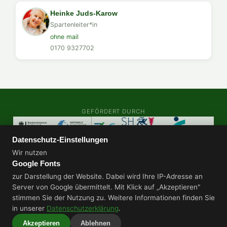
Heinke Juds-Karow
Spartenleiter*in
ohne mail
0170 9327702
GEFÖRDERT DURCH
Datenschutz-Einstellungen
AUDITS & ZERTIFIZIERUNGEN
Wir nutzen
Google Fonts
zur Darstellung der Website. Dabei wird Ihre IP-Adresse an
Server von Google übermittelt. Mit Klick auf „Akzeptieren"
stimmen Sie der Nutzung zu. Weitere Informationen finden Sie
Datenschutz
Impressum
in unserer
Datenschutzerklärung
.
© 2026 - SV Boostedt v. 1922 e.V.
Akzeptieren
Ablehnen