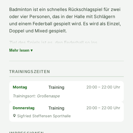
Badminton ist ein schnelles Rückschlagspiel für zwei
oder vier Personen, das in der Halle mit Schlägern
und einem Federball gespielt wird. Es wird als Einzel,
Doppel und Mixed gespielt.
Ziel des Spiels ist es, den Federball so ins
gegnerische Feld zu schlagen, dass der Gegner ihn
Mehr lesen ▾
nicht regelkonform – also ohne Bodenkontakt –
zurückspielen kann. Badminton erfordert
Schnelligkeit, Reaktionsvermögen und taktisches
TRAININGSZEITEN
Geschick.
Training
20:00 – 22:00 Uhr
Montag
Beim SV Boostedt sind Spielerinnen und Spieler jeder
Trainingsort: Großenaspe
Spielstärke willkommen – vom Freizeitspieler bis zum
Wettkampforientierten. Kommt einfach donnerstags
Training
20:00 – 22:00 Uhr
Donnerstag
zum Training vorbei!
Sigfried Steffensen Sporthalle