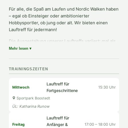
Für alle, die Spaß am Laufen und Nordic Walken haben
– egal ob Einsteiger oder ambitionierter
Hobbysportler, ob jung oder alt. Wir bieten einen
Lauftreff für jedermann!
Die Ausgestaltung unserer Lauftreffs variiert: mal als
Ausdauertraining, mal mit Sprinteinheiten oder
Mehr lesen ▾
funktionalen Trainingseinheiten. Die gezielte
Vorbereitung auf verschiedene Laufveranstaltungen
und die gemeinsame Teilnahme gehören ebenfalls
TRAININGSZEITEN
dazu.
Lauftreff für
Highlight unserer Laufsparte ist der jährliche
15:30 Uhr
Mittwoch
Fortgeschrittene
Boostedtlauf – ein fester Termin im
Sportpark Boostedt
Veranstaltungskalender des Vereins.
ÜL: Katharina Runow
Kommt vorbei und lauft mit!
Lauftreff für
Anfänger &
17:00 – 18:00 Uhr
Freitag