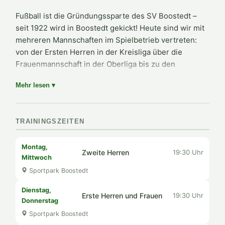
Fußball ist die Gründungssparte des SV Boostedt –
seit 1922 wird in Boostedt gekickt! Heute sind wir mit
mehreren Mannschaften im Spielbetrieb vertreten:
von der Ersten Herren in der Kreisliga über die
Frauenmannschaft in der Oberliga bis zu den
Altherren.
Mehr lesen ▾
Neben dem Leistungssport kommt auch der
Freizeitspaß nicht zu kurz: Unsere Altherren-Truppe
kickt regelmäßig in Freundschaftsspielen und die
TRAININGSZEITEN
„Walking Football"-Gruppe der Frauen bietet
entspannten Fußballspaß.
Montag,
Zweite Herren
19:30 Uhr
Mittwoch
Ob Anfänger oder Fortgeschrittene – auf unseren
Sportpark Boostedt
Rasenplätzen im Sportpark ist für alle Platz!
Dienstag,
Erste Herren und Frauen
19:30 Uhr
Donnerstag
Sportpark Boostedt